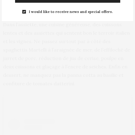
Cuisine généreuse et cuissons lentes
I would like to receive news and special offers.
Dans l’assiette, une cuisine généreuse, des cuissons
lentes et des assiettes qui sentent bon le terroir italien
et les vignes. Ne passez surtout par à côté des
spaghettis Martelli à l’araignée de mer, de l’effiloché de
jarret de porc, réduction de jus de cerise, poulpe en
deux cuissons et glaçage à l’encre de seiches. Enfin en
dessert, ne manquez pas la panna cotta au basilic et
confiture de tomates datterini.