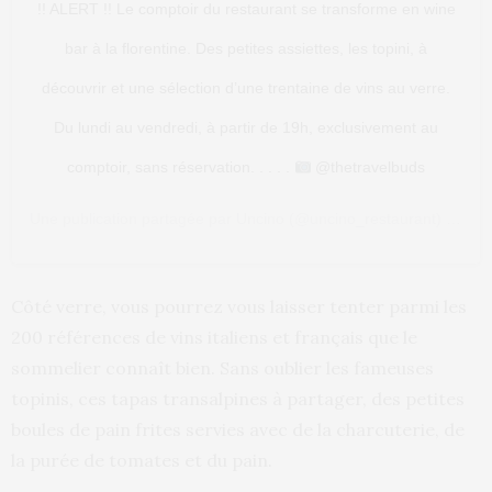
!! ALERT !! Le comptoir du restaurant se transforme en wine
bar à la florentine. Des petites assiettes, les topini, à
découvrir et une sélection d’une trentaine de vins au verre.
Du lundi au vendredi, à partir de 19h, exclusivement au
comptoir, sans réservation. . . . .
@thetravelbuds
Une publication partagée par
Uncino
(@uncino_restaurant) le
6 Fé
Côté verre, vous pourrez vous laisser tenter parmi les
200 références de vins italiens et français que le
sommelier connaît bien. Sans oublier les fameuses
topinis, ces tapas transalpines à partager, des petites
boules de pain frites servies avec de la charcuterie, de
la purée de tomates et du pain.